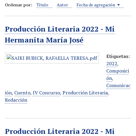
Ordenar por:
Título
Autor
Fecha de agregación
i
n
c
Producción Literaria 2022 - Mi
i
p
Hermanita María José
a
l
Etiquetas:
2022
,
Composici
ón
,
Comunicac
ión
,
Cuento
,
IV Concurso
,
Producción Literaria
,
Redacción
Producción Literaria 2022 - Mi