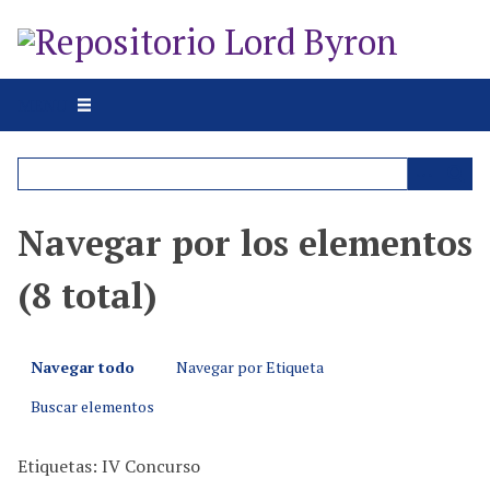
S
a
l
t
MENU
a
r
a
l
c
Navegar por los elementos
o
n
(8 total)
t
e
n
Navegar todo
Navegar por Etiqueta
i
d
Buscar elementos
o
p
Etiquetas: IV Concurso
r