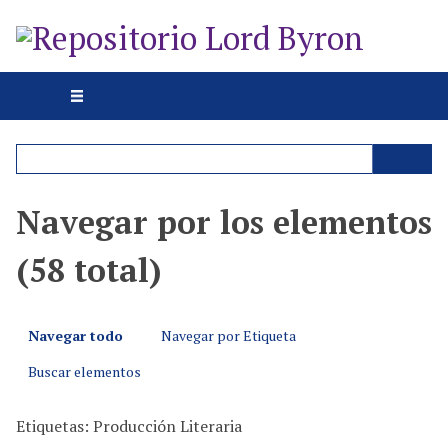
S
a
l
t
MENU
a
r
a
l
c
Navegar por los elementos
o
n
(58 total)
t
e
n
Navegar todo
Navegar por Etiqueta
i
d
Buscar elementos
o
p
Etiquetas: Producción Literaria
r