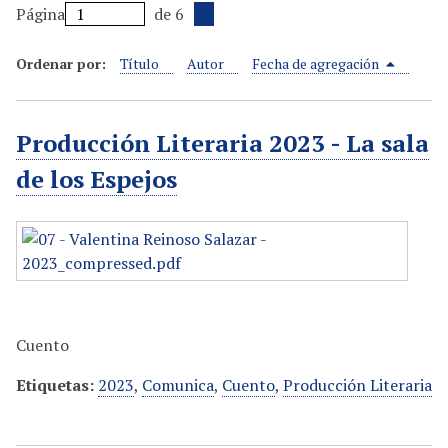
Página
de 6
i
n
Ordenar por:
Título
Autor
Fecha de agregación
c
i
p
Producción Literaria 2023 - La sala
a
l
de los Espejos
Cuento
Etiquetas:
2023
,
Comunica
,
Cuento
,
Producción Literaria