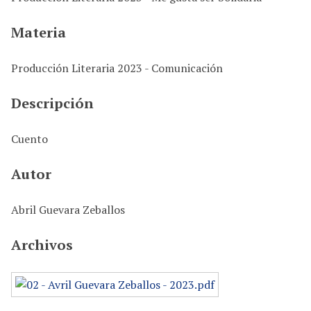
i
n
Materia
c
i
Producción Literaria 2023 - Comunicación
p
a
Descripción
l
Cuento
Autor
Abril Guevara Zeballos
Archivos