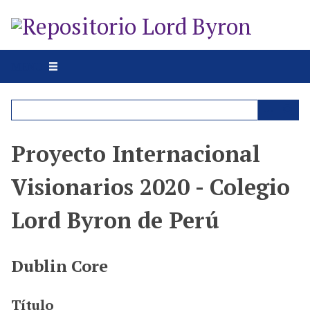
S
a
l
t
MENU
a
r
a
l
c
Proyecto Internacional
o
n
Visionarios 2020 - Colegio
t
e
Lord Byron de Perú
n
i
d
Dublin Core
o
p
Título
r