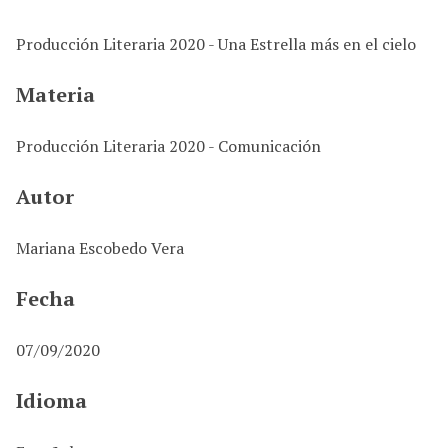
i
n
Producción Literaria 2020 - Una Estrella más en el cielo
c
i
Materia
p
a
Producción Literaria 2020 - Comunicación
l
Autor
Mariana Escobedo Vera
Fecha
07/09/2020
Idioma