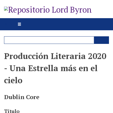
S
a
l
t
MENU
a
r
a
l
c
Producción Literaria 2020
o
n
- Una Estrella más en el
t
e
cielo
n
i
d
Dublin Core
o
p
Título
r