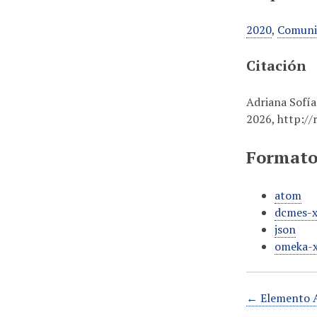
2020
,
Comuni
Citación
Adriana Sofía
2026,
http://
Formato
atom
dcmes-
json
omeka-
← Elemento A