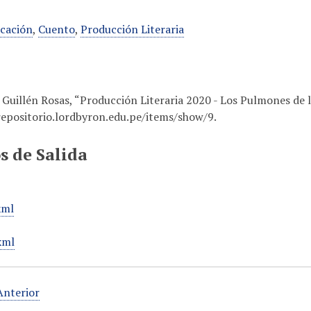
cación
,
Cuento
,
Producción Literaria
 Guillén Rosas, “Producción Literaria 2020 - Los Pulmones de l
repositorio.lordbyron.edu.pe/items/show/9
.
s de Salida
xml
xml
nterior