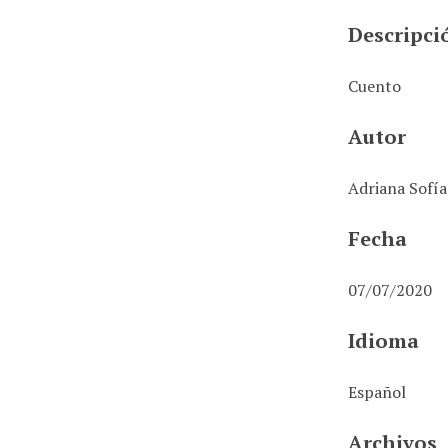
i
Descripci
n
c
Cuento
i
p
Autor
a
l
Adriana Sofía
Fecha
07/07/2020
Idioma
Español
Archivos