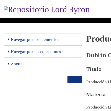
S
a
l
t
a
r
Produc
a
Navegar por los elementos
l
c
Navegar por las colecciones
Dublin 
o
n
About
t
Título
e
n
Producción Li
i
d
Materia
o
p
Producción Li
r