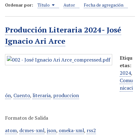
Ordenar por:
Título
Autor
Fecha de agregación
i
n
c
Producción Literaria 2024- José
i
p
Ignacio Ari Arce
a
l
Etiqu
etas:
2024
,
Comu
nicaci
ón
,
Cuento
,
literaria
,
produccion
Formatos de Salida
atom
,
dcmes-xml
,
json
,
omeka-xml
,
rss2