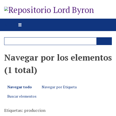
S
a
l
t
MENU
a
r
a
l
c
Navegar por los elementos
o
n
(1 total)
t
e
n
Navegar todo
Navegar por Etiqueta
i
d
Buscar elementos
o
p
Etiquetas: produccion
r