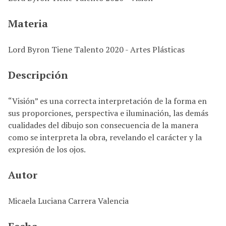
i
n
Materia
c
i
Lord Byron Tiene Talento 2020 - Artes Plásticas
p
a
Descripción
l
“Visión” es una correcta interpretación de la forma en
sus proporciones, perspectiva e iluminación, las demás
cualidades del dibujo son consecuencia de la manera
como se interpreta la obra, revelando el carácter y la
expresión de los ojos.
Autor
Micaela Luciana Carrera Valencia