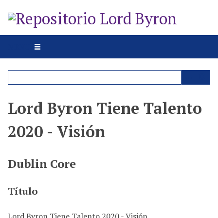
S
a
l
t
MENU
a
r
a
l
c
Lord Byron Tiene Talento
o
n
2020 - Visión
t
e
n
Dublin Core
i
d
Título
o
p
r
Lord Byron Tiene Talento 2020 - Visión