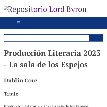
S
a
l
t
MENU
a
r
a
l
c
Producción Literaria 2023
o
n
- La sala de los Espejos
t
e
n
Dublin Core
i
d
Título
o
p
r
Producción Literaria 2023 - La sala de los Espejos