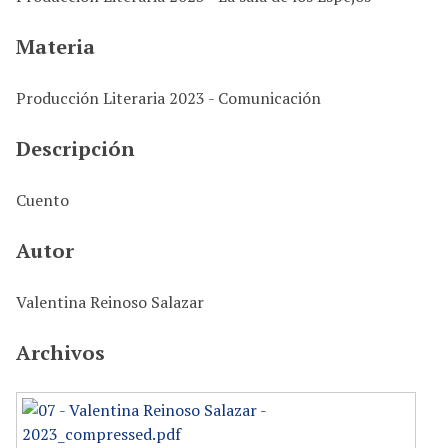
i
n
Materia
c
i
Producción Literaria 2023 - Comunicación
p
a
Descripción
l
Cuento
Autor
Valentina Reinoso Salazar
Archivos