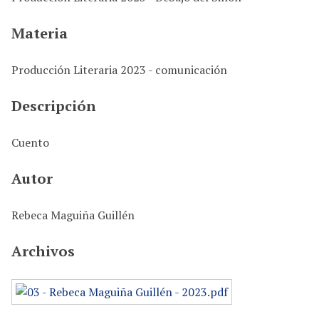
i
n
Materia
c
i
Producción Literaria 2023 - comunicación
p
a
Descripción
l
Cuento
Autor
Rebeca Maguiña Guillén
Archivos